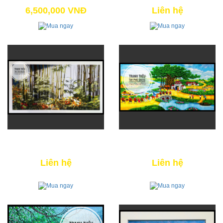
7,200,000 VNĐ
7,500,000 VNĐ
6,500,000 VNĐ
Liên hệ
CỘI NGUỒN - TRE VIỆT 01
VINH QUY BÁI TỔ
Liên hệ
Liên hệ