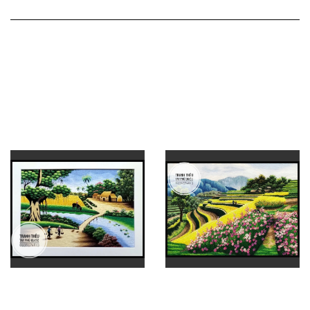
Góc quê 03
Mã sản phẩm
PQ723
Kích thước
95x145cm
Giá bán :
18,500,000 VNĐ
SẢN PHẨM CÙNG LOẠI
LÀNG QUÊ VIỆT NAM 022
CẢNH ĐẸP TÂY BẮC 08