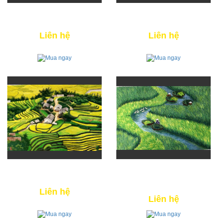
CẢNH ĐẸP TÂY BẮC 07
VẺ ĐẸP TÂY BẮC 01
Liên hệ
Liên hệ
RUỘNG BẬC THANG 04
CHÈO THÚNG
3,100,000 VNĐ
Liên hệ
Liên hệ