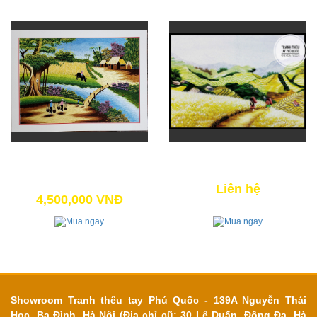
LÀNG QUÊ YÊN BÌNH 12
CÁNH ĐỒNG TAM GIÁC MẠCH
4,500,000 VNĐ
Liên hệ
4,500,000 VNĐ
Showroom Tranh thêu tay Phú Quốc - 139A Nguyễn Thái
Học, Ba Đình, Hà Nội (Địa chỉ cũ: 30 Lê Duẩn, Đống Đa, Hà