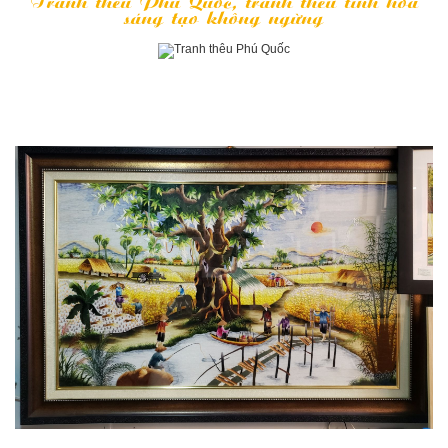
Tranh thêu Phú Quốc, tranh thêu tinh hoa
sáng tạo không ngừng
TRANG CHỦ
»
TRANH THÊU PHONG CẢNH
- GÓC QUÊ 03