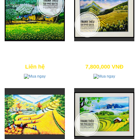
MÙA HOA CẢI
BÌNH MINH TRÊN RẺO CAO 01
32,000,000 VNĐ
8,600,000 VNĐ
Liên hệ
7,800,000 VNĐ