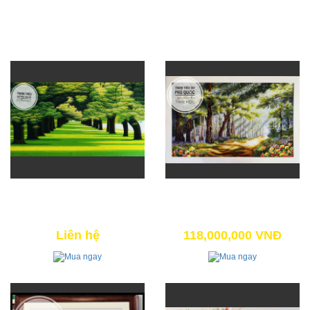
SẢN PHẨM CÙNG LOẠI
CON ĐƯỜNG HI VỌNG
LỐI VỀ MIỀN HOA
45,000,000 VNĐ
125,000,000 VNĐ
Liên hệ
118,000,000 VNĐ