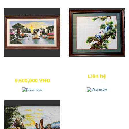
THUẬN BUỒM XUÔI GIÓ 05
NHẤT TÙNG SONG HẠC
10,500,000 VNĐ
Liên hệ
9,600,000 VNĐ