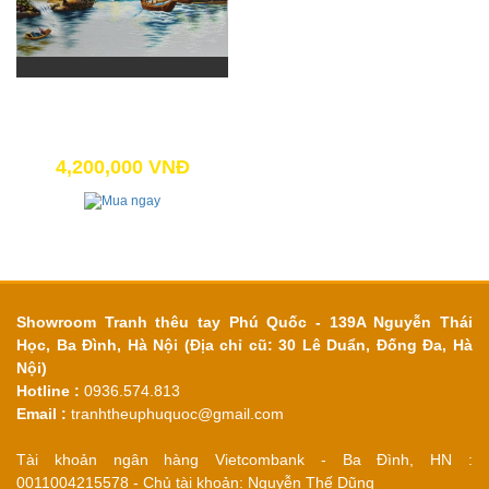
THUẬN BUỒM XUÔI GIÓ (NEW
2020)
4,600,000 VNĐ
4,200,000 VNĐ
Showroom Tranh thêu tay Phú Quốc - 139A Nguyễn Thái
Học, Ba Đình, Hà Nội (Địa chỉ cũ: 30 Lê Duẩn, Đống Đa, Hà
Nội)
Hotline :
0936.574.813
Email :
tranhtheuphuquoc@gmail.com
Tài khoản ngân hàng Vietcombank - Ba Đình, HN :
0011004215578 - Chủ tài khoản: Nguyễn Thế Dũng