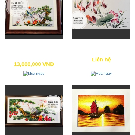
TÙNG HẠC DUYÊN NIÊN (NEW)
CỬU NGƯ ĐỒ
14,200,000 VNĐ
Liên hệ
13,000,000 VNĐ