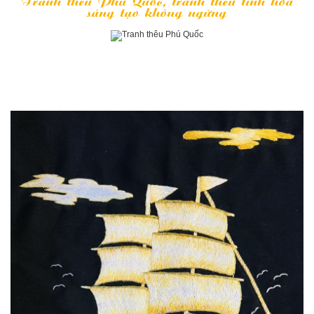
Tranh thêu Phú Quốc, tranh thêu tinh hoa
sáng tạo không ngừng
TRANG CHỦ
»
TRANH THÊU PHONG CẢNH
- CON TÀU HOÀNG KIM