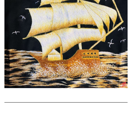
Con tàu hoàng kim
Mã sản phẩm
PQ766
Kích thước
48x60cm
Giá bán :
4,500,000 VNĐ