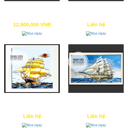
TÙNG HẠC DUYÊN NIÊN
BÌNH MINH 04
13,500,000 VNĐ
2,500,000 VNĐ
12,500,000 VNĐ
Liên hệ
THUẬN BUỒM XUÔI GIÓ 09
THUẬN BUỒM XUÔI GIÓ (NGHỆ
NHÂN - ĐẶT TRƯỚC)
6,400,000 VNĐ
35,000,000 VNĐ
Liên hệ
Liên hệ